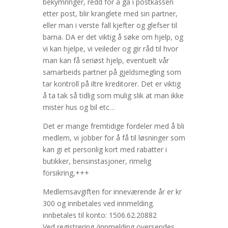
bekymringer, redd for å gå i postkassen
etter post, blir kranglete med sin partner,
eller man i verste fall kjefter og glefser til
barna. DA er det viktig å søke om hjelp, og
vi kan hjelpe, vi veileder og gir råd til hvor
man kan få seriøst hjelp, eventuelt vår
samarbeids partner på gjeldsmegling som
tar kontroll på iltre kreditorer. Det er viktig
å ta tak så tidlig som mulig slik at man ikke
mister hus og bil etc…
Det er mange fremtidige fordeler med å bli
medlem, vi jobber for å få til løsninger som
kan gi et personlig kort med rabatter i
butikker, bensinstasjoner, rimelig
forsikring,+++
Medlemsavgiften for inneværende år er kr
300 og innbetales ved innmelding.
innbetales til konto: 1506.62.20882
Ved registrering /innmelding oversendes