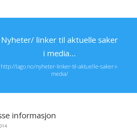
Nyheter/ linker til aktuelle saker
i media…
http://lago.no/nyheter-linker-til-aktuelle-saker-i-
media/
sse informasjon
2014