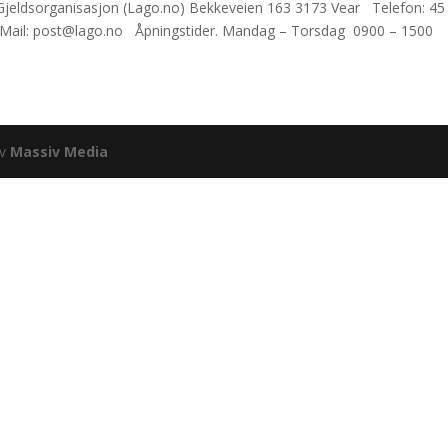
Gjeldsorganisasjon (Lago.no) Bekkeveien 163 3173 Vear Telefon: 45
 Mail: post@lago.no Åpningstider. Mandag – Torsdag 0900 – 1500
av
Massiv Media